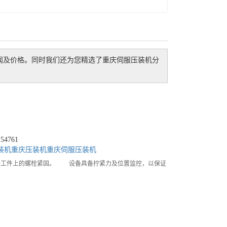
闻及价格。同时我们还为您精选了
重庆伺服压装机
分
4761
装机
重庆压装机
重庆伺服压装机
将工件上的螺栓紧固。 设备具备拧紧力及位置监控，以保证