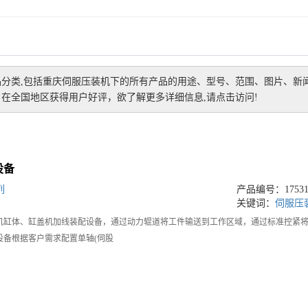
分类,包括
重庆伺服压装机
下的所有产品的用途、型号、范围、图片、新
在全国地区获得用户好评，欲了解更多详细信息,请点击访问!
设备
列
产品编号：175315
关键词：
伺服压
机缸体、缸盖机加线装配设备，通过动力辊道将工件输送到工作区域，通过标准控紧
设备根据客户需求配置单轴(伺股