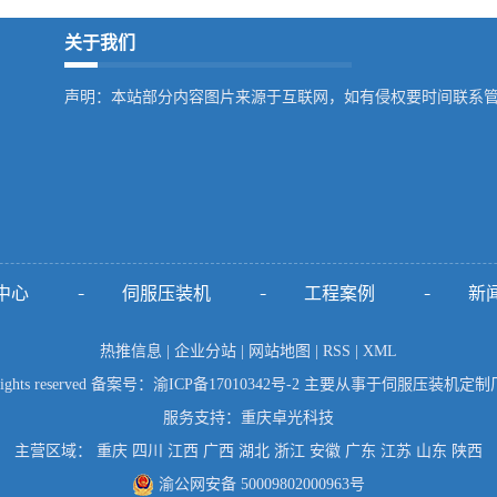
关于我们
声明：本站部分内容图片来源于互联网，如有侵权要时间联系
中心
伺服压装机
工程案例
新
热推信息
|
企业分站
|
网站地图
|
RSS
|
XML
hts reserved 备案号：
渝ICP备17010342号-2
主要从事于
伺服压装机定制
服务支持：
重庆卓光科技
主营区域：
重庆
四川
江西
广西
湖北
浙江
安徽
广东
江苏
山东
陕西
渝公网安备 50009802000963号