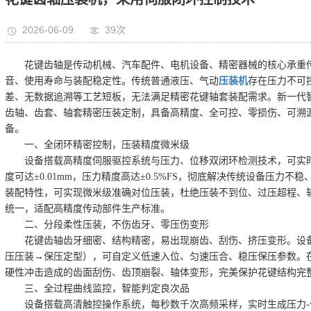
2026-06-09
39次
花键齿轴是传动机械、汽车配件、电机设备、精密器械的核心承重
音、使用寿命与装配稳定性。传统普通液压、气动
压装机
存在压力不可
差、无数据追溯等工艺短板，无法满足精密花键轴套装配需求。新一代
齿轴、齿套、轴套精密压装定制，具备高精度、全可控、零损伤、可溯
备。
一、全闭环精密控制，压装精度微米级
设备搭载高精度伺服驱控系统与压力、位移双闭环检测技术，可实时
度可达±0.01mm，压力精度高达±0.5%FS，彻底解决传统设备压力
装配特性，可实现微米级准确对位压装，杜绝压装不到位、过压超程、
统一，适配高精度传动部件生产标准。
二、分段柔性压装，不伤齿牙、零压伤变形
花键齿轴齿牙细密、结构精密，易出现崩齿、刮伤、挤压变形。设备
压压装→保压定型），可自定义低速入位、匀速压合、稳压保压参数。
硬性冲击造成的齿面刮伤、齿顶崩裂、轴体变形，完美保护花键结构完
三、全过程曲线监控，智能判定良次品
设备搭载高清触控操作系统，每秒数千次高频采样，实时生成压力-