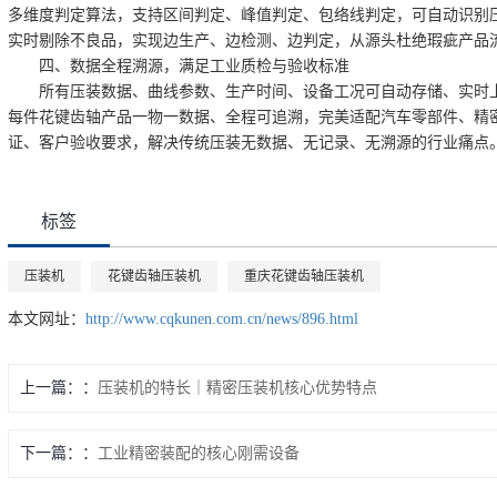
多维度判定算法，支持区间判定、峰值判定、包络线判定，可自动识别
实时剔除不良品，实现边生产、边检测、边判定，从源头杜绝瑕疵产品
四、数据全程溯源，满足工业质检与验收标准
所有压装数据、曲线参数、生产时间、设备工况可自动存储、实时上
每件花键齿轴产品一物一数据、全程可追溯，完美适配汽车零部件、精
证、客户验收要求，解决传统压装无数据、无记录、无溯源的行业痛点
标签
压装机
花键齿轴压装机
重庆花键齿轴压装机
本文网址：
http://www.cqkunen.com.cn/news/896.html
上一篇：
压装机的特长｜精密压装机核心优势特点
下一篇：
工业精密装配的核心刚需设备