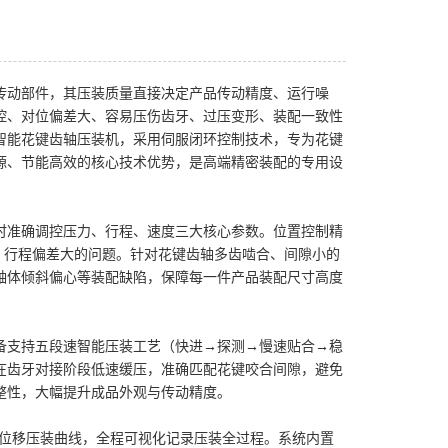
传动部件，其压装质量直接决定产品传动精度、运行噪
控、对位偏差大、容易压伤齿牙、过压变形、装配一致性
智能花键齿轴压装机，采用伺服闭环控制技术，专为花键
源、节能高效的核心技术优势，是高端精密装配的专用设
准确调控压力、行程、速度三大核心参数。位置控制精
不稳、行程偏差大的问题。针对花键齿轴多齿啮合、间隙小的
轴体倾斜偏心等装配缺陷，保障每一件产品装配尺寸高度
支持五段速智能压装工艺（快进→探测→慢速贴合→稳
在齿牙对接阶段低速缓压，准确匹配花键咬合间隙，避免
整性，大幅提升成品外观与传动精度。
位移压装曲线，全程可视化记录压装全过程。系统内置