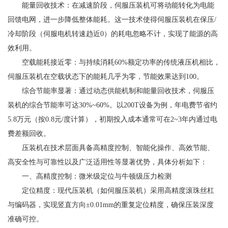
能量回收技术：在减速阶段，伺服压装机可将动能转化为电能
回馈电网，进一步降低整体能耗。这一技术使得伺服压装机在保压/
冷却阶段（伺服电机转速趋近0）的耗电忽略不计，实现了能源的高
效利用。
空载能耗接近零：与持续消耗60%额定功率的传统液压机相比，
伺服压装机在空载状态下的能耗几乎为零，节能效果达到100。
综合节能率显著：通过动态供能机制和能量回收技术，伺服压
装机的综合节能率可达30%~60%。以200T设备为例，年电费节省约
5.8万元（按0.8元/度计算），初期投入成本通常可在2~3年内通过电
费差额回收。
压装机在技术层面具备高精度控制、智能化操作、高效节能、
高安全性与可靠性以及广泛适用性等显著优势，具体分析如下：
一、高精度控制：微米级定位与牛顿级压力检测
定位精度：现代压装机（如伺服压装机）采用高精度滚珠丝杠
与编码器，实现竖直方向±0.01mm的重复定位精度，确保压装深度
准确可控。